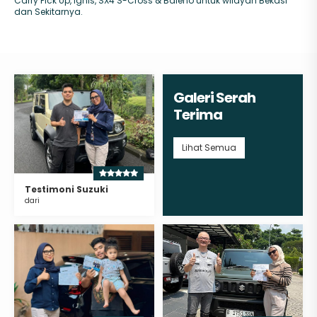
Carry Pick Up, Ignis, SX4 S-Cross & Baleno untuk wilayah Bekasi
dan Sekitarnya.
Galeri Serah
Terima
Lihat Semua
Testimoni Suzuki
dari