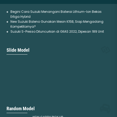
Begini Cara Suzuki Menangani Baterai Lithium-Ion Bekas
Ertiga Hybrid
New Suzuki Baleno Gunakan Mesin K15B, Siap Mengadang
Kompetitornya?
Suzuki S-Presso Diluncurkan di GIIAS 2022, Dipesan 189 Unit
Suzuki APV
GRAND VITARA
Slide Model
Mulai :
184.000.000
Mulai :
416.000.000
Random Model