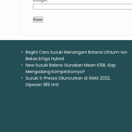
Budget
Begini Cara Suzuki Menangani Baterai Lithium-Ion
JIMNY
Bekas Ertiga Hybrid
Mulai :
456.800.000
New Suzuki Baleno Gunakan Mesin K15B, Siap
Mengadang Kompetitornya?
Suzuki S-Presso Diluncurkan di GIIAS 2022,
Dipesan 189 Unit