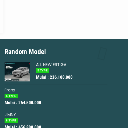
W CARRY PICK UP
Random Model
XL7
lai :
172.600.000
Mulai :
274.30
ALL NEW ERTIGA
5 TYPE
Mulai : 236.100.000
Fronx
6 TYPE
Mulai : 264.500.000
JIMNY
8 TYPE
Mulai : 456.800.000