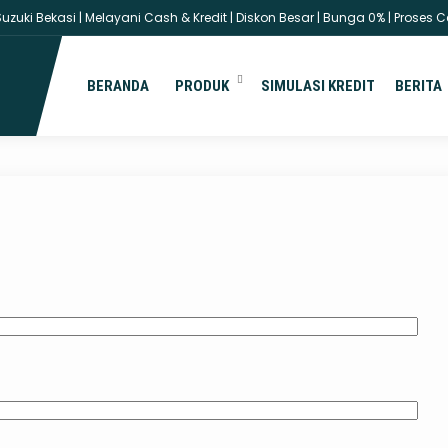
uki Bekasi | Melayani Cash & Kredit | Diskon Besar | Bunga 0% | Proses Ce
You are here :
Beranda
/
Simulasi Kredit
BERANDA
PRODUK
SIMULASI KREDIT
BERITA