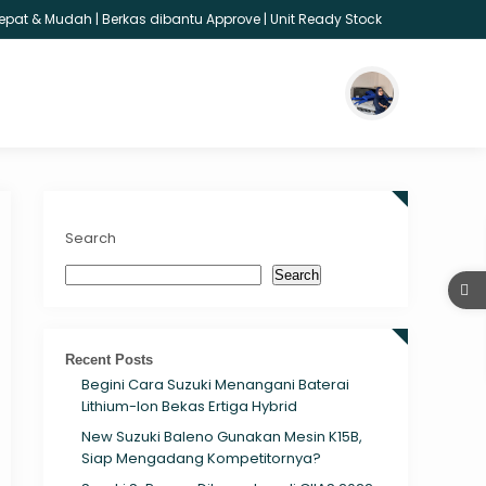
pat & Mudah | Berkas dibantu Approve | Unit Ready Stock
Search
Search
Recent Posts
Begini Cara Suzuki Menangani Baterai
Lithium-Ion Bekas Ertiga Hybrid
New Suzuki Baleno Gunakan Mesin K15B,
Siap Mengadang Kompetitornya?