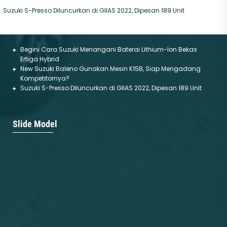
Suzuki S-Presso Diluncurkan di GIIAS 2022, Dipesan 189 Unit
Begini Cara Suzuki Menangani Baterai Lithium-Ion Bekas
Ertiga Hybrid
New Suzuki Baleno Gunakan Mesin K15B, Siap Mengadang
Kompetitornya?
Suzuki S-Presso Diluncurkan di GIIAS 2022, Dipesan 189 Unit
SPRESSO
XL7
Slide Model
Mulai :
172.800.000
Mulai :
274.300.000