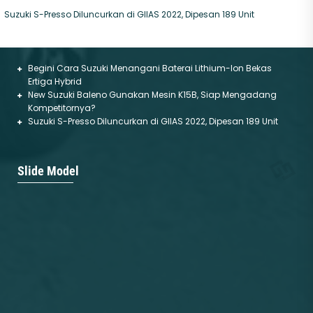
Suzuki S-Presso Diluncurkan di GIIAS 2022, Dipesan 189 Unit
Begini Cara Suzuki Menangani Baterai Lithium-Ion Bekas
Ertiga Hybrid
New Suzuki Baleno Gunakan Mesin K15B, Siap Mengadang
Kompetitornya?
Suzuki S-Presso Diluncurkan di GIIAS 2022, Dipesan 189 Unit
SPRESSO
GRAND VITARA
Slide Model
Mulai :
172.800.000
Mulai :
416.000.000